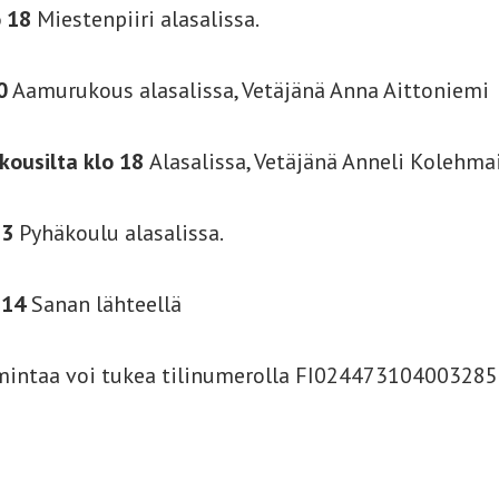
o 18
Miestenpiiri alasalissa.
0
Aamurukous alasalissa, Vetäjänä Anna Aittoniemi
ukousilta klo 18
Alasalissa, Vetäjänä Anneli Kolehma
13
Pyhäkoulu alasalissa.
 14
Sanan lähteellä
mintaa voi tukea tilinumerolla FI02447310400328