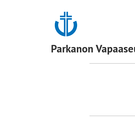
Hyppää
sisältöön
Parkanon Vapaase