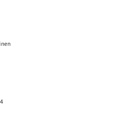
inen
54