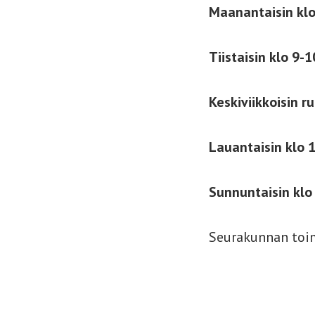
Maanantaisin
kl
Tiistaisin klo 9-1
Keskiviikkoisin r
Lauantaisin klo 
Sunnuntaisin klo
Seurakunnan toi