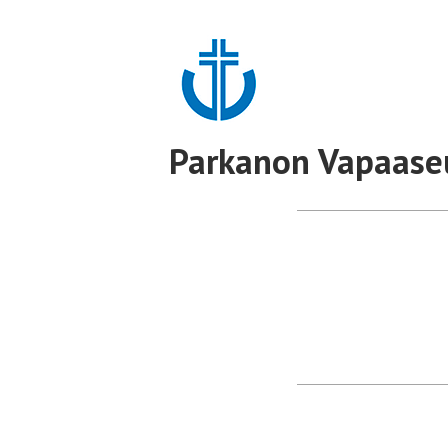
Hyppää
sisältöön
Parkanon Vapaase