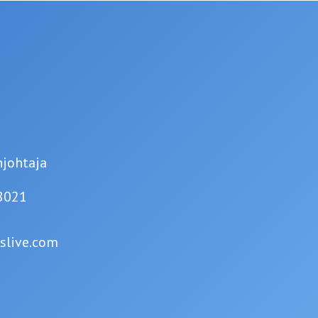
johtaja
8021
slive.com